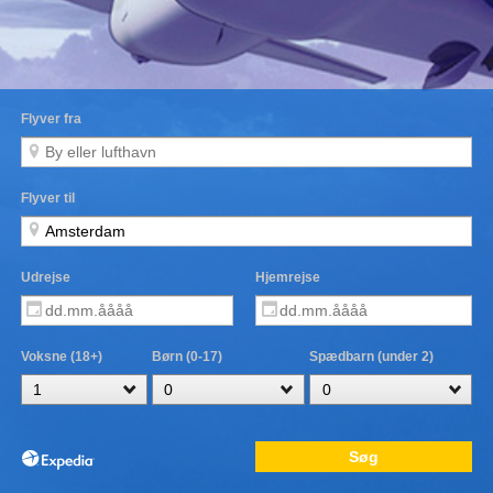
Flyver fra
Flyver til
Udrejse
Hjemrejse
Voksne (18+)
Børn (0-17)
Spædbarn (under 2)
Søg