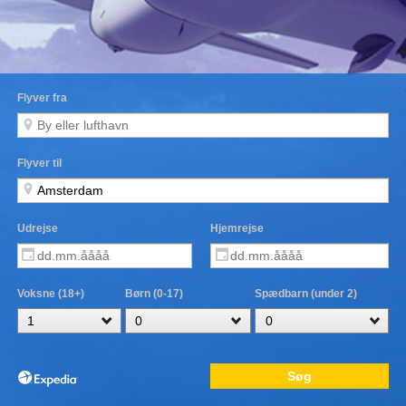
Flyver fra
Flyver til
Udrejse
Hjemrejse
Voksne (18+)
Børn (0-17)
Spædbarn (under 2)
Søg