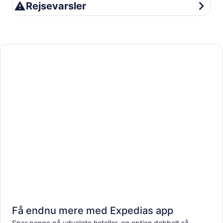
Rejsevarsler
Rejsevarsler
Få endnu mere med Expedias app
Spar penge på udvalgte hoteller, og optjen dobbelt så