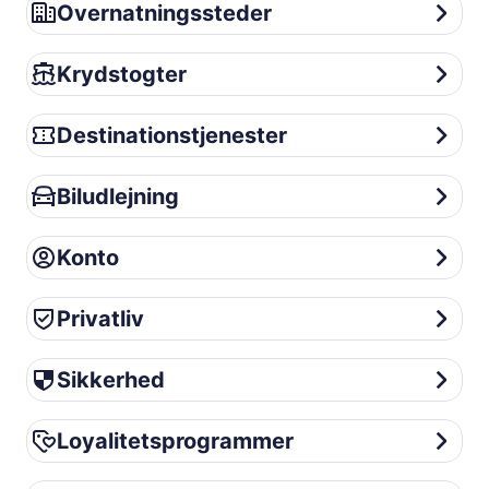
Overnatningssteder
Overnatningssteder
Krydstogter
Krydstogter
Destinationstjenester
Destinationstjenester
Biludlejning
Biludlejning
Konto
Konto
Privatliv
Privatliv
Sikkerhed
Sikkerhed
Loyalitetsprogrammer
Loyalitetsprogrammer