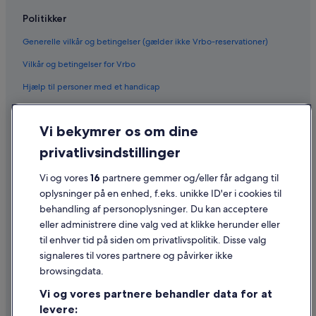
Politikker
Generelle vilkår og betingelser (gælder ikke Vrbo-reservationer)
Vilkår og betingelser for Vrbo
Hjælp til personer med et handicap
Fortrolighed
Vi bekymrer os om dine
Cookies
privatlivsindstillinger
Generelle vilkår for brug
Juridiske oplysninger/Kontakt os
Vi og vores
16
partnere gemmer og/eller får adgang til
oplysninger på en enhed, f.eks. unikke ID'er i cookies til
Retningslinjer for indhold og indberetning af indhold
behandling af personoplysninger. Du kan acceptere
eller administrere dine valg ved at klikke herunder eller
Hjælp
til enhver tid på siden om privatlivspolitik. Disse valg
signaleres til vores partnere og påvirker ikke
Kontakt os
browsingdata.
Ændr eller afbestil din reservation
Vi og vores partnere behandler data for at
Forløb og behandlingstider for refusion
levere: