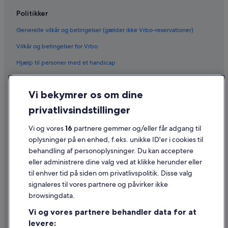
Politikker
Generelle vilkår og betingelser (gælder ikke Vrbo-reservationer)
Vilkår og betingelser for Vrbo
Hjælp til personer med et handicap
Fortrolighed
Vi bekymrer os om dine
Cookies
privatlivsindstillinger
Generelle vilkår for brug
Juridiske oplysninger/Kontakt os
Vi og vores
16
partnere gemmer og/eller får adgang til
oplysninger på en enhed, f.eks. unikke ID'er i cookies til
Retningslinjer for indhold og indberetning af indhold
behandling af personoplysninger. Du kan acceptere
eller administrere dine valg ved at klikke herunder eller
Hjælp
til enhver tid på siden om privatlivspolitik. Disse valg
signaleres til vores partnere og påvirker ikke
Kontakt os
browsingdata.
Ændr eller afbestil din reservation
Vi og vores partnere behandler data for at
Forløb og behandlingstider for refusion
levere: