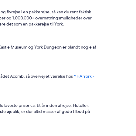
g flyrejse i en pakkerejse, så kan du rent faktisk
kaber og 1.000.000+ overnatningsmuligheder over
re det som en pakkerejse til York.
k Castle Museum og York Dungeon er blandt nogle af
mrådet Acomb, så overvej et værelse hos
YHA York -
 laveste priser ca. Et år inden afrejse. Hoteller,
ste øjeblik, er der altid masser af gode tilbud på