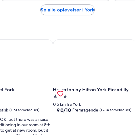
Se alle oplevelser i York
l York
Hampton by Hilton York Piccadilly
l York
Hampton by Hilton York Piccadilly
el York
Hampton by Hilton York Piccadilly
3.0-
stjernet
0,5 km fra York
sted
overnatningssted
9.0
9,0/10
stisk
Fremragende
(1.161 anmeldelser)
(1.784 anmeldelser)
ud
OK, but there was a noise
af
ditioning in our room at 8th
10,
 to get at new room, but it
Fremragende,