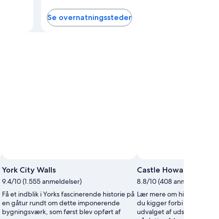
Se overnatningssteder
Billede taget af Martin Gerrish
Offen
York City Walls
Castle Howard
bille
9.4/10 (1.555 anmeldelser)
8.8/10 (408 anmeldelser)
af
Marti
Få et indblik i Yorks fascinerende historie på
Lær mere om historien i He
Gerri
en gåtur rundt om dette imponerende
du kigger forbi Castle How
bygningsværk, som først blev opført af
udvalget af udsøgte spise