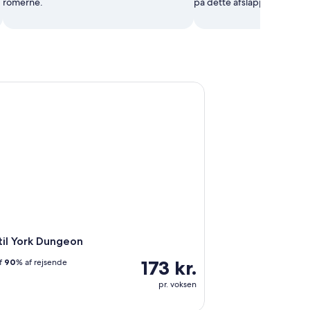
romerne.
på dette afslappende sted
ems & History
l York Dungeon
til York Dungeon
173 kr.
f
90
% af rejsende
pr. voksen