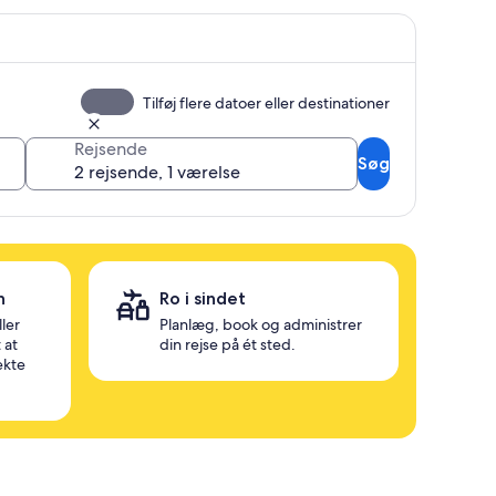
Tilføj flere datoer eller destinationer
Rejsende
Søg
h
Ro i sindet
ler
Planlæg, book og administrer
 at
din rejse på ét sted.
ekte