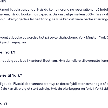
ork?
rk med lidt ekstra penge. Hvis du kombinerer dine reservationer på hotel o
imellem, når du booker hos Expedia. Du kan vælge mellem 500+ flysels
 pukkelryggede eller helt for dig selv, så kan det være bedre at arrange
 bekvemt at booke et værelse tæt på seværdighederne. York Minster, Yor
på din rejseplan.
e i York?
andt de gode bud i kvarteret Bootham. Hvis du hellere vil overnatte i o
rie til York?
dligt ude. Flyselskaber annoncerer typisk deres flybilletter samt nogle af de
å du kan sikre dig et stort udvalg. Hvis du planlægger en ferie i York i sid
edia?