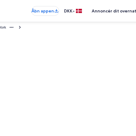
•
Åbn appen
DKK
Annoncér dit overna
York