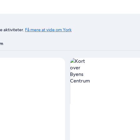
 aktiviteter.
Få mere at vide om York
am
Se overnatningssteder på kort