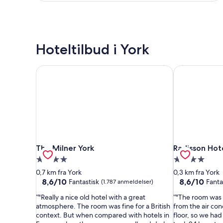
Hoteltilbud i York
The Milner York
Radisson Hote
The Milner York
Radisson Hote
The Milner York
Radisson Hot
4.0-
4.0-
stjernet
stjernet
0,7 km fra York
0,3 km fra York
overnatningssted
overnatnings
8.6
8.6
8,6/10
8,6/10
Fantastisk
Fanta
(1.787 anmeldelser)
ud
ud
"Really a nice old hotel with a great
"The room was 
af
af
atmosphere. The room was fine for a British
from the air con
10,
10,
context. But when compared with hotels in
floor, so we had
Fantastisk,
Fantastisk,