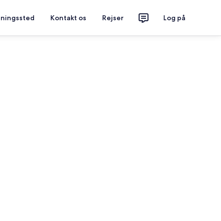
tningssted
Kontakt os
Rejser
Log på