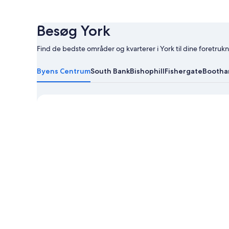
Besøg York
Find de bedste områder og kvarterer i York til dine foretrukne
Få
mere
Byens Centrum
South Bank
Bishophill
Fishergate
Booth
at
vide
om
York