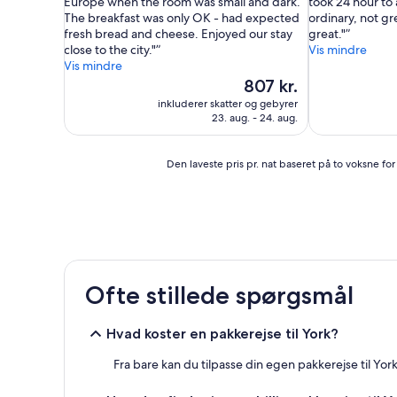
Europe when the room was small and dark.
took 24 hour to
(1.787
(1.161
The breakfast was only OK - had expected
ordinary, not gre
anmeldelser)
anmeldelser)
fresh bread and cheese. Enjoyed our stay
great."
close to the city."
Vis mindre
Vis mindre
Prisen
807 kr.
er
inkluderer skatter og gebyrer
807 kr.
23. aug. - 24. aug.
Den
Den laveste pris pr. nat baseret på to voksne fo
laveste
pris
pr.
nat
baseret
på
to
Ofte stillede spørgsmål
voksne
for
én
Hvad koster en pakkerejse til York?
nat,
som
Fra bare kan du tilpasse din egen pakkerejse til Yor
er
fundet