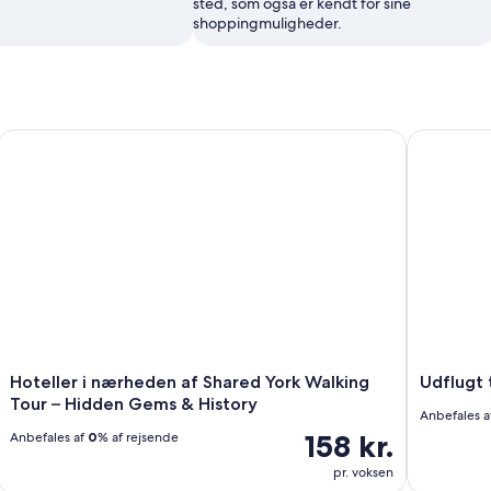
sted, som også er kendt for sine
shoppingmuligheder.
Hoteller i nærheden af Shared York Walking Tour – Hidden G
Udflugt ti
Hoteller i nærheden af Shared York Walking
Udflugt 
Tour – Hidden Gems & History
Anbefales a
158 kr.
Anbefales af
0
% af rejsende
pr. voksen