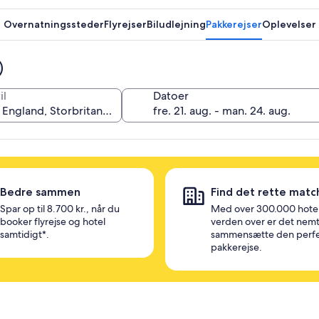
Overnatningssteder
Flyrejser
Biludlejning
Pakkerejser
Oplevelser
il
Datoer
Bedre sammen
Find det rette matc
Spar op til 8.700 kr., når du
Med over 300.000 hotel
booker flyrejse og hotel
verden over er det nemt
samtidigt*.
sammensætte den perf
pakkerejse.