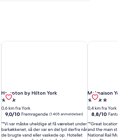
Hampton by Hilton York
Malmaison York
Hampton by Hilton York
Malmaison York
Hampton by Hilton York
Malmaison York
3.0-
4.0-
stjernet
stjernet
0,6 km fra York
0,4 km fra York
overnatningssted
overnatningssted
9.0
8.8
9,0/10
8,8/10
Fremragende
Fantastisk
(1.405 anmeldelser)
(1.304
ud
ud
"Vi var måske uheldige at få værelset under
"Great location close to Yo
af
af
barkøkkenet, så der var en del lyd derfra når
and the main station. We c
10,
10,
de brugte vand eller vaskede op. Hotellet
National Rail Museum wick 
Fremragende,
Fantastisk,