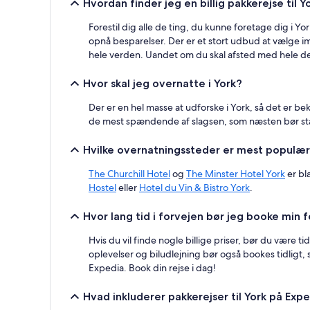
Hvordan finder jeg en billig pakkerejse til Y
inden
for
Forestil dig alle de ting, du kunne foretage dig i Yo
de
opnå besparelser. Der er et stort udbud at vælge 
seneste
24
hele verden. Uandet om du skal afsted med hele den
timer.
Priser
Hvor skal jeg overnatte i York?
og
tilgængelighed
Der er en hel masse at udforske i York, så det er
kan
de mest spændende af slagsen, som næsten bør stå 
ændres
uden
Hvilke overnatningssteder er mest populær
varsel.
Yderligere
The Churchill Hotel
og
The Minster Hotel York
er bl
vilkår
Hostel
eller
Hotel du Vin & Bistro York
.
kan
gælde.
Hvor lang tid i forvejen bør jeg booke min fe
Hvis du vil finde nogle billige priser, bør du være ti
oplevelser og biludlejning bør også bookes tidligt, s
Expedia. Book din rejse i dag!
Hvad inkluderer pakkerejser til York på Exp