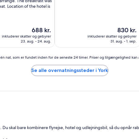
 arrange. The breakfast was
(1.784
at. Location of the hotel is
anmeldelser)
Prisen
Prisen
688 kr.
830 kr.
er
er
inkluderer skatter og gebyrer
inkluderer skatter og gebyrer
688 kr.
830 kr.
23. aug. - 24. aug.
31. aug. - 1. sep.
r én nat, som er fundet inden for de seneste 24 timer. Priser og tilgængelighed kan
Se alle overnatningssteder i York
k. Du skal bare kombinere flyrejse, hotel og udlejningsbil, så du opnår rab