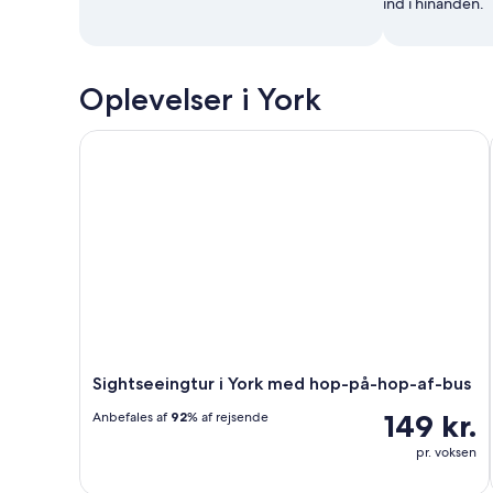
ind i hinanden.
Oplevelser i York
Sightseeingtur i York med hop-på-hop-af-bus
Sightseeingtur i York med hop-på-hop-af-bus
149 kr.
Anbefales af
92
% af rejsende
pr. voksen