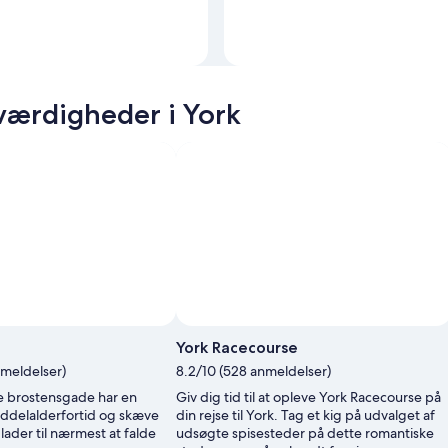
ærdigheder i York
Billede taget af Julian Matthews
Offentligt
York Racecourse
billede
nmeldelser)
8.2/10 (528 anmeldelser)
af
Julian
e brostensgade har en
Giv dig tid til at opleve York Racecourse på
Matthews
ddelalderfortid og skæve
din rejse til York. Tag et kig på udvalget af
ader til nærmest at falde
udsøgte spisesteder på dette romantiske