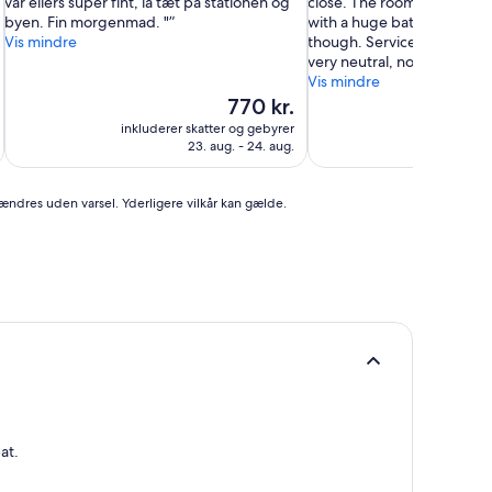
var ellers super fint, lå tæt på stationen og
close. The room was large
(1.405
(1.304
byen. Fin morgenmad. "
with a huge bathroom. Sad
anmeldelser)
anmeldelser)
Vis mindre
though. Service from the 
very neutral, not amazing i
Vis mindre
Prisen
770 kr.
er
inkluderer skatter og gebyrer
inkluderer 
770 kr.
23. aug. - 24. aug.
 ændres uden varsel. Yderligere vilkår kan gælde.
at.