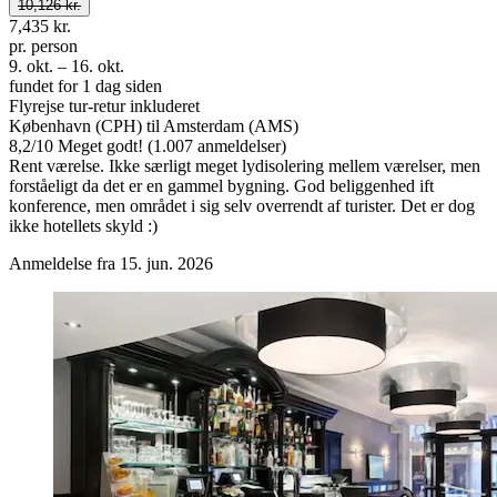
10,126 kr.
7,435 kr.
pr. person
9. okt. – 16. okt.
fundet for 1 dag siden
Flyrejse tur-retur inkluderet
København (CPH) til Amsterdam (AMS)
8,2
/
10
Meget godt! (1.007 anmeldelser)
Rent værelse. Ikke særligt meget lydisolering mellem værelser, men
forståeligt da det er en gammel bygning. God beliggenhed ift
konference, men området i sig selv overrendt af turister. Det er dog
ikke hotellets skyld :)
Anmeldelse fra 15. jun. 2026