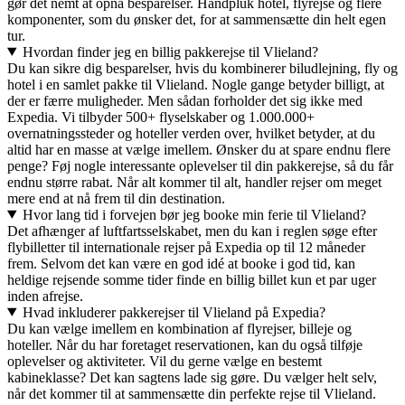
gør det nemt at opnå besparelser. Håndpluk hotel, flyrejse og flere
komponenter, som du ønsker det, for at sammensætte din helt egen
tur.
Hvordan finder jeg en billig pakkerejse til Vlieland?
Du kan sikre dig besparelser, hvis du kombinerer biludlejning, fly og
hotel i en samlet pakke til Vlieland. Nogle gange betyder billigt, at
der er færre muligheder. Men sådan forholder det sig ikke med
Expedia. Vi tilbyder 500+ flyselskaber og 1.000.000+
overnatningssteder og hoteller verden over, hvilket betyder, at du
altid har en masse at vælge imellem. Ønsker du at spare endnu flere
penge? Føj nogle interessante oplevelser til din pakkerejse, så du får
endnu større rabat. Når alt kommer til alt, handler rejser om meget
mere end at nå frem til din destination.
Hvor lang tid i forvejen bør jeg booke min ferie til Vlieland?
Det afhænger af luftfartsselskabet, men du kan i reglen søge efter
flybilletter til internationale rejser på Expedia op til 12 måneder
frem. Selvom det kan være en god idé at booke i god tid, kan
heldige rejsende somme tider finde en billig billet kun et par uger
inden afrejse.
Hvad inkluderer pakkerejser til Vlieland på Expedia?
Du kan vælge imellem en kombination af flyrejser, billeje og
hoteller. Når du har foretaget reservationen, kan du også tilføje
oplevelser og aktiviteter. Vil du gerne vælge en bestemt
kabineklasse? Det kan sagtens lade sig gøre. Du vælger helt selv,
når det kommer til at sammensætte din perfekte rejse til Vlieland.