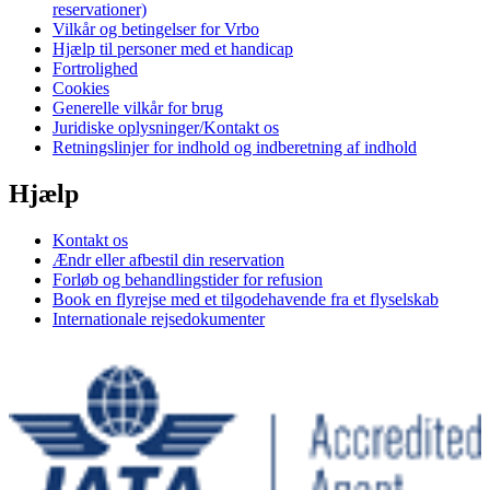
reservationer)
Vilkår og betingelser for Vrbo
Hjælp til personer med et handicap
Fortrolighed
Cookies
Generelle vilkår for brug
Juridiske oplysninger/Kontakt os
Retningslinjer for indhold og indberetning af indhold
Hjælp
Kontakt os
Ændr eller afbestil din reservation
Forløb og behandlingstider for refusion
Book en flyrejse med et tilgodehavende fra et flyselskab
Internationale rejsedokumenter