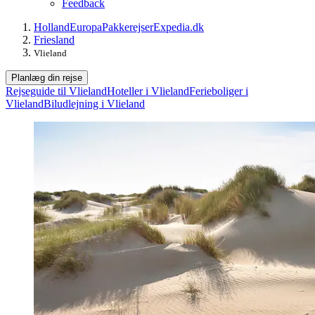
Feedback
Holland
Europa
Pakkerejser
Expedia.dk
Friesland
Vlieland
Planlæg din rejse
Rejseguide til Vlieland
Hoteller i Vlieland
Ferieboliger i
Vlieland
Biludlejning i Vlieland