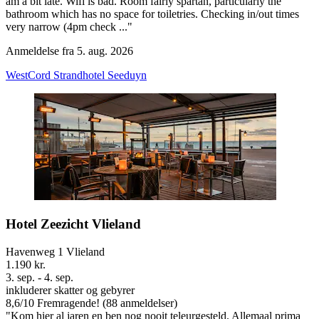
am a bit late. Wifi is bad. Room fairly spartan, particularly the
bathroom which has no space for toiletries. Checking in/out times
very narrow (4pm check ..."
Anmeldelse fra 5. aug. 2026
WestCord Strandhotel Seeduyn
Hotel Zeezicht Vlieland
Havenweg 1 Vlieland
1.190 kr.
3. sep. - 4. sep.
inkluderer skatter og gebyrer
8,6
/
10
Fremragende! (88 anmeldelser)
"Kom hier al jaren en ben nog nooit teleurgesteld. Allemaal prima