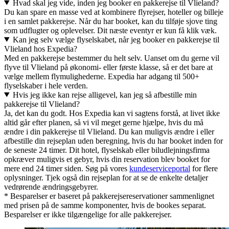
Hvad skal jeg vide, inden jeg booker en pakkerejse til Vlieland?
Du kan spare en masse ved at kombinere flyrejser, hoteller og billeje
i en samlet pakkerejse. Når du har booket, kan du tilføje sjove ting
som udflugter og oplevelser. Dit næste eventyr er kun få klik væk.
Kan jeg selv vælge flyselskabet, når jeg booker en pakkerejse til
Vlieland hos Expedia?
Med en pakkerejse bestemmer du helt selv. Uanset om du gerne vil
flyve til Vlieland på økonomi- eller første klasse, så er det bare at
vælge mellem flymulighederne. Expedia har adgang til 500+
flyselskaber i hele verden.
Hvis jeg ikke kan rejse alligevel, kan jeg så afbestille min
pakkerejse til Vlieland?
Ja, det kan du godt. Hos Expedia kan vi sagtens forstå, at livet ikke
altid går efter planen, så vi vil meget gerne hjælpe, hvis du må
ændre i din pakkerejse til Vlieland. Du kan muligvis ændre i eller
afbestille din rejseplan uden beregning, hvis du har booket inden for
de seneste 24 timer. Dit hotel, flyselskab eller biludlejningsfirma
opkræver muligvis et gebyr, hvis din reservation blev booket for
mere end 24 timer siden. Søg på vores
kundeserviceportal
for flere
oplysninger. Tjek også din rejseplan for at se de enkelte detaljer
vedrørende ændringsgebyrer.
* Besparelser er baseret på pakkerejsereservationer sammenlignet
med prisen på de samme komponenter, hvis de bookes separat.
Besparelser er ikke tilgængelige for alle pakkerejser.