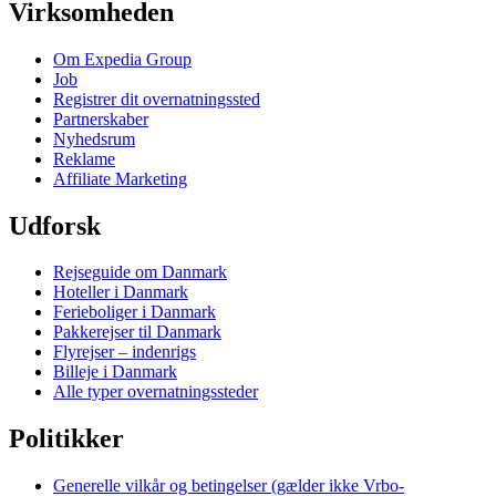
Virksomheden
Om Expedia Group
Job
Registrer dit overnatningssted
Partnerskaber
Nyhedsrum
Reklame
Affiliate Marketing
Udforsk
Rejseguide om Danmark
Hoteller i Danmark
Ferieboliger i Danmark
Pakkerejser til Danmark
Flyrejser – indenrigs
Billeje i Danmark
Alle typer overnatningssteder
Politikker
Generelle vilkår og betingelser (gælder ikke Vrbo-