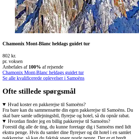
Chamonix Mont-Blanc heldags guidet tur
802 kr.
pr. voksen
Anbefales af
100%
af rejsende
Chamonix Mont-Blanc heldags guidet tur
Se alle kvalificerede oplevelser i Samoëns
Ofte stillede spørgsmål
Hvad koster en pakkerejse til Samoëns?
Fra bare kan du sammensætte din egen pakkerejse til Samoëns. Du
skal bare samle udlejningsbil, flyrejse og hotel, så du opnår rabat.
Hvordan finder jeg en billig pakkerejse til Samoëns?
Forestil dig alle de ting, du kunne foretage dig i Samoëns med lidt
ekstra penge. Hvis du samler dine flyrejser og dit hotel i en samlet
pakkerejse, så kan du faktisk spare nogle penge. Der er et bredt