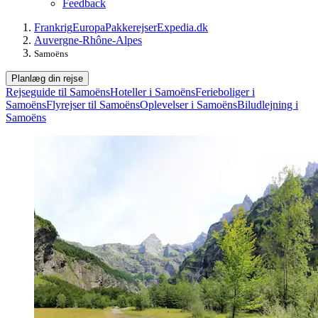
Feedback
Frankrig
Europa
Pakkerejser
Expedia.dk
Auvergne-Rhône-Alpes
Samoëns
Planlæg din rejse
Rejseguide til Samoëns
Hoteller i Samoëns
Ferieboliger i
Samoëns
Flyrejser til Samoëns
Oplevelser i Samoëns
Biludlejning i
Samoëns