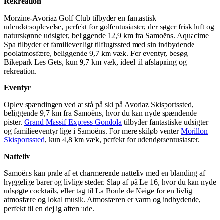
Rekreation
Morzine-Avoriaz Golf Club tilbyder en fantastisk
udendørsoplevelse, perfekt for golfentusiaster, der søger frisk luft og
naturskønne udsigter, beliggende 12,9 km fra Samoëns. Aquacime
Spa tilbyder et familievenligt tilflugtssted med sin indbydende
poolatmosfære, beliggende 9,7 km væk. For eventyr, besøg
Bikepark Les Gets, kun 9,7 km væk, ideel til afslapning og
rekreation.
Eventyr
Oplev spændingen ved at stå på ski på Avoriaz Skisportssted,
beliggende 9,7 km fra Samoëns, hvor du kan nyde spændende
pister.
Grand Massif Express Gondola
tilbyder fantastiske udsigter
og familieeventyr lige i Samoëns. For mere skiløb venter
Morillon
Skisportssted
, kun 4,8 km væk, perfekt for udendørsentusiaster.
Natteliv
Samoëns kan prale af et charmerende natteliv med en blanding af
hyggelige barer og livlige steder. Slap af på Le 16, hvor du kan nyde
udsøgte cocktails, eller tag til La Boule de Neige for en livlig
atmosfære og lokal musik. Atmosfæren er varm og indbydende,
perfekt til en dejlig aften ude.