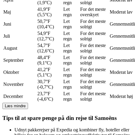
(1,9°C)
regn
solrigt
41,9°F
Let
For det meste
Maj
Moderat lav
(5,5°C)
regn
overskyet
50,7°F
Let
For det meste
Juni
Gennemsnitl
(10,4°C)
regn
solrigt
54,9°F
Let
For det meste
Juli
Gennemsnitl
(12,7°C)
regn
solrigt
54,7°F
Let
For det meste
August
Gennemsnitl
(12,6°C)
regn
solrigt
48,4°F
Let
For det meste
September
Gennemsnitl
(9,1°C)
regn
solrigt
41,2°F
Let
For det meste
Oktober
Moderat lav
(5,1°C)
regn
solrigt
30,7°F
Let
For det meste
November
Gennemsnitl
(-0,7°C)
regn
solrigt
23,7°F
Let
For det meste
December
Moderat høj
(-4,6°C)
regn
solrigt
Læs mindre
Tips til at spare penge på din rejse til Samoëns
Udnyt pakkerejser på Expedia og kombiner fly, hoteller eller