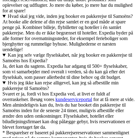
oplevelser og udflugter. Jo mere du køber, jo mere har du mulighed
for at spare!
Hvad skal jeg vide, inden jeg booker en pakkerejse til Samoëns?
At booke alle delene af din rejse samlet er en god måde at spare
penge på. Kombiner billeje, flybilletter og hoteller i én samlet
pakkerejse. Men du er ikke begrænset til hoteller. Expedia byder på
alle former for overnatningssteder, for eksempel ferieboliger som
bjerghytter og rummelige byhuse. Mulighederne er næsten
uendelige!
Kan jeg selv vælge flyselskabet, når jeg booker en pakkerejse til
Samoëns hos Expedia?
Ja, det kan du sagtens. Expedia har adgang til 500+ flyselskaber,
som vi samarbejder med overalt i verden, så du kan gå efter det
flyselskab, som passer allerbedst til dine behov og dit budget.
Hvis jeg ikke kan rejse alligevel, kan jeg så afbestille min
pakkerejse til Samoëns?
Svaret er ja, fordi vi hos Expedia ved, at livet er fuldt af
overraskelser. Besøg vores
kundeserviceportal
for at få mere at vide.
Men almindeligvis kan du, hvis du har booket din pakkerejse til
Samoëns inden for de seneste 24 timer, muligvis afbestille eller
ændre den uden omkostninger. Flyselskabet, hotellet eller
biludlejningsfirmaet kan dog pålægge gebyr, hvis reservationen er
blevet foretaget før da.
* Besparelser er baseret på pakkerejsereservationer sammenlignet