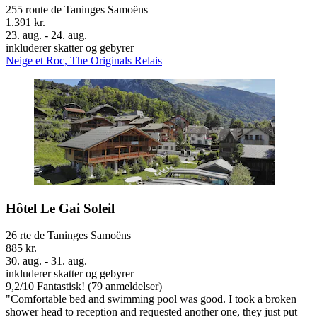
255 route de Taninges Samoëns
1.391 kr.
23. aug. - 24. aug.
inkluderer skatter og gebyrer
Neige et Roc, The Originals Relais
Hôtel Le Gai Soleil
26 rte de Taninges Samoëns
885 kr.
30. aug. - 31. aug.
inkluderer skatter og gebyrer
9,2
/
10
Fantastisk! (79 anmeldelser)
"Comfortable bed and swimming pool was good. I took a broken
shower head to reception and requested another one, they just put