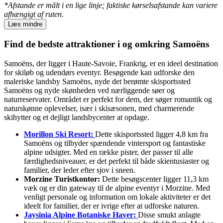
*Afstande er målt i en lige linje; faktiske kørselsafstande kan variere
afhængigt af ruten.
Læs mindre
Find de bedste attraktioner i og omkring Samoëns
Samoëns, der ligger i Haute-Savoie, Frankrig, er en ideel destination
for skiløb og udendørs eventyr. Besøgende kan udforske den
maleriske landsby Samoëns, nyde det berømte skisportssted
Samoëns og nyde skønheden ved nærliggende søer og
naturreservater. Området er perfekt for dem, der søger romantik og
naturskønne oplevelser, især i skisæsonen, med charmerende
skihytter og et dejligt landsbycenter at opdage.
Morillon Ski Resort:
Dette skisportssted ligger 4,8 km fra
Samoëns og tilbyder spændende vintersport og fantastiske
alpine udsigter. Med en række pister, der passer til alle
færdighedsniveauer, er det perfekt til både skientusiaster og
familier, der leder efter sjov i sneen.
Morzine Turistkontor:
Dette besøgscenter ligger 11,3 km
væk og er din gateway til de alpine eventyr i Morzine. Med
venligt personale og information om lokale aktiviteter er det
ideelt for familier, der er ivrige efter at udforske naturen.
Jaysinia Alpine Botaniske Haver:
Disse smukt anlagte