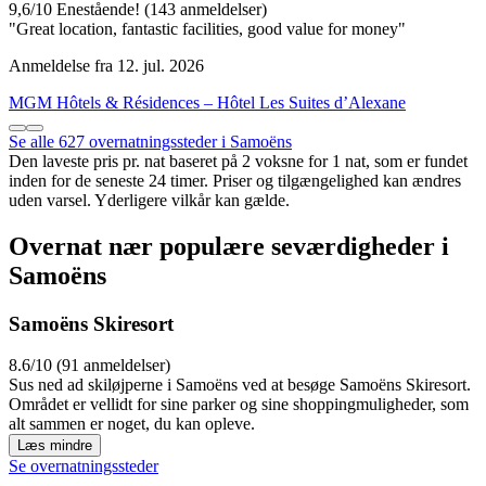
9,6
/
10
Enestående! (143 anmeldelser)
"Great location, fantastic facilities, good value for money"
Anmeldelse fra 12. jul. 2026
MGM Hôtels & Résidences – Hôtel Les Suites d’Alexane
Se alle 627 overnatningssteder i Samoëns
Den laveste pris pr. nat baseret på 2 voksne for 1 nat, som er fundet
inden for de seneste 24 timer. Priser og tilgængelighed kan ændres
uden varsel. Yderligere vilkår kan gælde.
Overnat nær populære seværdigheder i
Samoëns
Samoëns Skiresort
8.6/10 (91 anmeldelser)
Sus ned ad skiløjperne i Samoëns ved at besøge Samoëns Skiresort.
Området er vellidt for sine parker og sine shoppingmuligheder, som
alt sammen er noget, du kan opleve.
Læs mindre
Se overnatningssteder