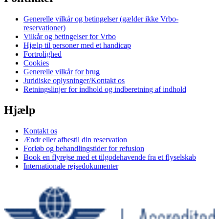
Generelle vilkår og betingelser (gælder ikke Vrbo-
reservationer)
Vilkår og betingelser for Vrbo
Hjælp til personer med et handicap
Fortrolighed
Cookies
Generelle vilkår for brug
Juridiske oplysninger/Kontakt os
Retningslinjer for indhold og indberetning af indhold
Hjælp
Kontakt os
Ændr eller afbestil din reservation
Forløb og behandlingstider for refusion
Book en flyrejse med et tilgodehavende fra et flyselskab
Internationale rejsedokumenter