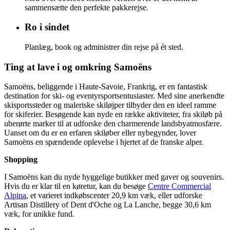
sammensætte den perfekte pakkerejse.
Ro i sindet
Planlæg, book og administrer din rejse på ét sted.
Ting at lave i og omkring Samoëns
Samoëns, beliggende i Haute-Savoie, Frankrig, er en fantastisk
destination for ski- og eventyrsportsentusiaster. Med sine anerkendte
skisportssteder og maleriske skiløjper tilbyder den en ideel ramme
for skiferier. Besøgende kan nyde en række aktiviteter, fra skiløb på
uberørte marker til at udforske den charmerende landsbyatmosfære.
Uanset om du er en erfaren skiløber eller nybegynder, lover
Samoëns en spændende oplevelse i hjertet af de franske alper.
Shopping
I Samoëns kan du nyde hyggelige butikker med gaver og souvenirs.
Hvis du er klar til en køretur, kan du besøge
Centre Commercial
Alpina
, et varieret indkøbscenter 20,9 km væk, eller udforske
Artisan Distillery of Dent d'Oche og La Lanche, begge 30,6 km
væk, for unikke fund.