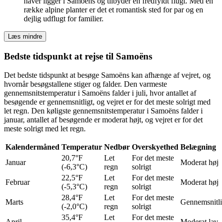
haver ligger i Samoëns og tilbyder en fredfyldt flugt. Med en
række alpine planter er det et romantisk sted for par og en
dejlig udflugt for familier.
Læs mindre
Bedste tidspunkt at rejse til Samoëns
Det bedste tidspunkt at besøge Samoëns kan afhænge af vejret, og
hvornår besøgstallene stiger og falder. Den varmeste
gennemsnitstemperatur i Samoëns falder i juli, hvor antallet af
besøgende er gennemsnitligt, og vejret er for det meste solrigt med
let regn. Den køligste gennemsnitstemperatur i Samoëns falder i
januar, antallet af besøgende er moderat højt, og vejret er for det
meste solrigt med let regn.
Kalendermåned
Temperatur
Nedbør
Overskyethed
Belægning
20,7°F
Let
For det meste
Januar
Moderat høj
(-6,3°C)
regn
solrigt
22,5°F
Let
For det meste
Februar
Moderat høj
(-5,3°C)
regn
solrigt
28,4°F
Let
For det meste
Marts
Gennemsnitl
(-2,0°C)
regn
solrigt
35,4°F
Let
For det meste
April
Moderat lav