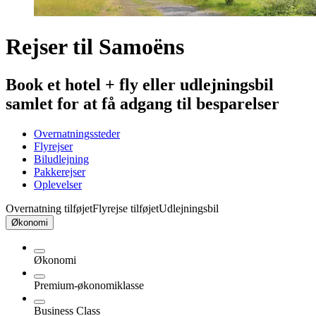
Rejser til Samoëns
Book et hotel + fly eller udlejningsbil
samlet for at få adgang til besparelser
Overnatningssteder
Flyrejser
Biludlejning
Pakkerejser
Oplevelser
Overnatning tilføjet
Flyrejse tilføjet
Udlejningsbil
Økonomi
Økonomi
Premium-økonomiklasse
Business Class