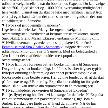
udbud at vælge imellem, når du booker hos Expedia. Du kan vælge
blandt 500+ flyselskaber og 1.000.000+ overnatningsmuligheder i
hele verden. Uanset om du skal på ferie med familien i samlet trop
eller på egen hånd, så kan det være smartere at organisere det som
en pakkerejse til Samoëns.
Hvor skal jeg overnatte i Samoëns?
Lige hvor det hele sker. Mange besøgende vælger et
overnatningssted i nærheden af berømte turistattraktioner, såsom
Saix Skilift, Grand Massif Ekspresbjergbane og Morillon Skilift.
Hvilke overnatningssteder er mest populære i Samoëns?
Penthouse med Spa Chalet - Samoens
vil udgøre det ideelle
udgangspunkt for din rejse til Samoëns. Med sin beliggenhed i
Vercland er det et af dette områdes mest populære
overnatningssteder.
Hvor lang tid i forvejen bør jeg booke min ferie til Samoëns?
Du gør klogest i at booke tidligt. Luftfartsselskaber frigiver typisk
flyrejser omkring et år frem, og det er det perfekte tidspunkt at
booke nogle af de bedste priser. Har du lige fundet ud af, at du skal
på ferie næste uge? Bare rolig. Expedia løber aldrig tør for gode
tilbud, så du kan udleve din drømmeferie til en fornuftig pris.
Hvad inkluderer pakkerejser til Samoëns på Expedia?
Billeje, flyrejser og hoteller – vi kan sørge for det hele. På Expedia
kan du sammensætte din pakkerejse til Samoëns, lige som du
ønsker. Du skal bare finde ud af, hvad du vil have. Når du har
foretaget reservationen, kan du tilføje andre produkter som