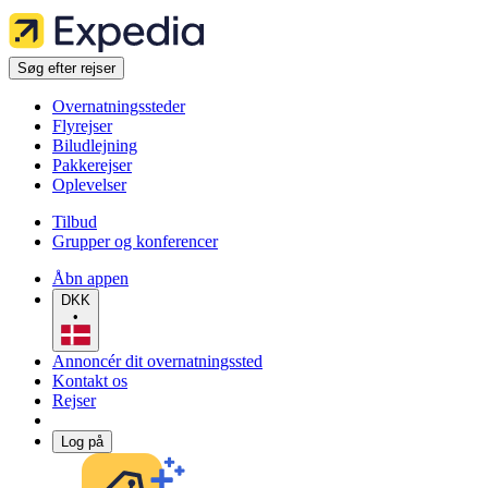
Søg efter rejser
Overnatningssteder
Flyrejser
Biludlejning
Pakkerejser
Oplevelser
Tilbud
Grupper og konferencer
Åbn appen
DKK
•
Annoncér dit overnatningssted
Kontakt os
Rejser
Log på