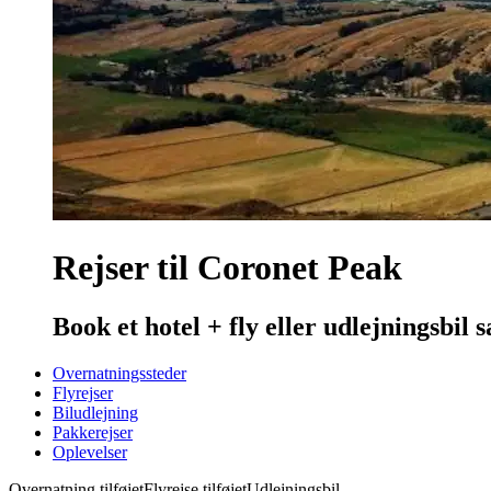
Rejser til Coronet Peak
Book et hotel + fly eller udlejningsbil 
Overnatningssteder
Flyrejser
Biludlejning
Pakkerejser
Oplevelser
Overnatning tilføjet
Flyrejse tilføjet
Udlejningsbil