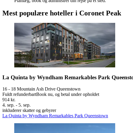
Planlæg, book og administrer din rejse på ét sted.
Mest populære hoteller i Coronet Peak
La Quinta by Wyndham Remarkables Park Queenst
16 - 18 Mountain Ash Drive Queenstown
Fuldt refunderbart
Book nu, og betal under opholdet
914 kr.
4. sep. - 5. sep.
inkluderer skatter og gebyrer
La Quinta by Wyndham Remarkables Park Queenstown